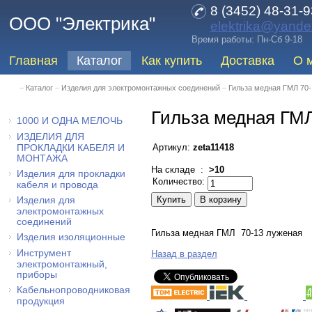
8 (3452) 48-31-9
ООО "Электрика"
elektrika@yande
Время работы: Пн-Сб 9-18
Главная
Каталог
Как купить
Доставка
О 
–
Каталог
–
Изделия для электромонтажных соединений
–
Гильза медная ГМЛ 70-
Гильза медная ГМЛ
1000 И ОДНА МЕЛОЧЬ
ИЗДЕЛИЯ ДЛЯ
Артикул:
zeta11418
ПРОКЛАДКИ КАБЕЛЯ И
МОНТАЖА
На складе :
>10
Изделия для прокладки
Количество:
кабеля и провода
Изделия для
электромонтажных
соединений
Гильза медная ГМЛ 70-13 луженая
Изделия изоляционные
Инструмент
Назад в раздел
электромонтажный,
приборы
Кабельнопроводниковая
продукция