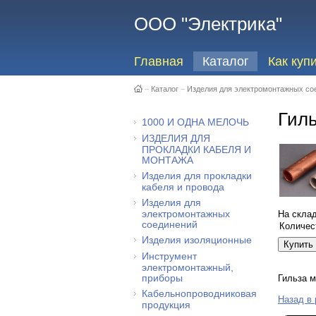
ООО "Электрика"
Главная
Каталог
Как куп
–
Каталог
–
Изделия для электромонтажных со
Гиль
1000 И ОДНА МЕЛОЧЬ
ИЗДЕЛИЯ ДЛЯ
ПРОКЛАДКИ КАБЕЛЯ И
МОНТАЖА
Изделия для прокладки
кабеля и провода
Изделия для
электромонтажных
На скла
соединений
Количес
Изделия изоляционные
Инструмент
электромонтажный,
приборы
Гильза м
Кабельнопроводниковая
Назад в
продукция