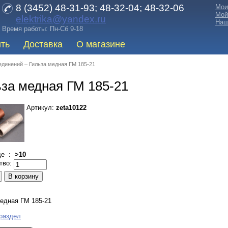
8 (3452) 48-31-93; 48-32-04; 48-32-06
Мои
Мой
elektrika@yandex.ru
Наш
Время работы: Пн-Сб 9-18
ить
Доставка
О магазине
единений
–
Гильза медная ГМ 185-21
за медная ГМ 185-21
Артикул:
zeta10122
де :
>10
тво:
едная ГМ 185-21
 раздел