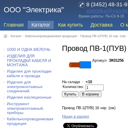
8 (3452) 48-31-9
ООО "Электрика"
elektrika@yande
Время работы: Пн-Сб 9-18
Главная
Каталог
Как купить
Доставка
О 
–
Каталог
–
Кабельнопроводниковая продукция
–
Провод ПВ-1(ПУВ) 16 чер. (ож)
Провод ПВ-1(ПУВ) 
1000 И ОДНА МЕЛОЧЬ
ИЗДЕЛИЯ ДЛЯ
Артикул:
ЭК01256
ПРОКЛАДКИ КАБЕЛЯ И
МОНТАЖА
Изделия для прокладки
кабеля и провода
На складе :
<10
Изделия для
электромонтажных
Количество:
соединений
Изделия изоляционные
Инструмент
Провод ПВ-1(ПУВ) 16 чер. (ож)
электромонтажный,
приборы
Назад в раздел
Кабельнопроводниковая
продукция